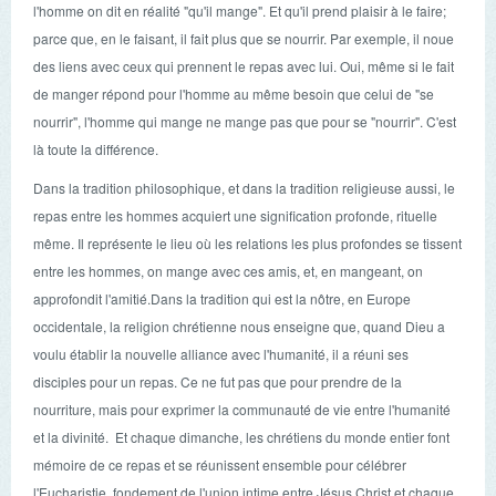
l'homme on dit en réalité "qu'il mange". Et qu'il prend plaisir à le faire;
parce que, en le faisant, il fait plus que se nourrir. Par exemple, il noue
des liens avec ceux qui prennent le repas avec lui. Oui, même si le fait
de manger répond pour l'homme au même besoin que celui de "se
nourrir", l'homme qui mange ne mange pas que pour se "nourrir". C'est
là toute la différence.
Dans la tradition philosophique, et dans la tradition religieuse aussi, le
repas entre les hommes acquiert une signification profonde, rituelle
même. Il représente le lieu où les relations les plus profondes se tissent
entre les hommes, on mange avec ces amis, et, en mangeant, on
approfondit l'amitié.Dans la tradition qui est la nôtre, en Europe
occidentale, la religion chrétienne nous enseigne que, quand Dieu a
voulu établir la nouvelle alliance avec l'humanité, il a réuni ses
disciples pour un repas. Ce ne fut pas que pour prendre de la
nourriture, mais pour exprimer la communauté de vie entre l'humanité
et la divinité. Et chaque dimanche, les chrétiens du monde entier font
mémoire de ce repas et se réunissent ensemble pour célébrer
l'Eucharistie, fondement de l'union intime entre Jésus Christ et chaque