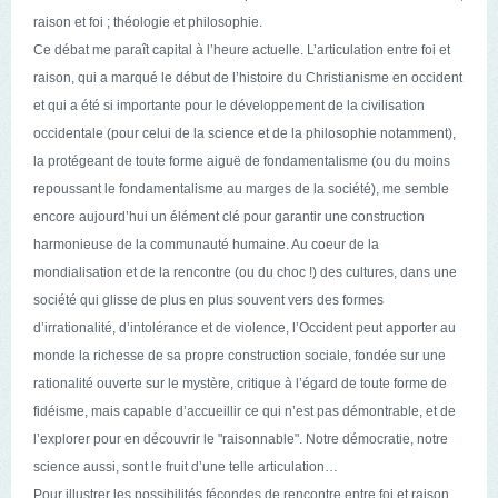
raison et foi ; théologie et philosophie.
C
e débat me paraît capital à l’heure actuelle.
L’articulation entre foi et
raison, qui a marqué le début de l’histoire du Christianis
m
e en occi
dent
et
qui a été si importante pour le développement de la civilisation
occidentale (pour celui de la science et de la philosophie notamment),
la protégeant de toute forme aiguë de fondamentalisme (ou
du moins
repoussant le fondamentalisme au marges de la société), me semble
encore aujourd’hui un élément clé pour garantir une construction
harmonieuse de la communauté humaine. Au coeur de la
mondialisation et de la rencontre (ou du choc !) des cultures, dans une
société qui glisse de plus en plus souvent vers des formes
d’irrationalité, d’intolérance et de violence, l’Occident peut apporter au
monde la richesse de sa propre construction sociale, fondée sur une
rationalité ouverte sur le mystère, critique à l’égard de toute forme de
fidéisme, mais capable d’accueillir ce qui n’est pas démontrable, et de
l’explorer pour en découvrir le "raisonnable". Notre démocratie, notre
science aussi, sont le fruit d’une telle articulation…
Pour illustrer les possibilités fécondes de rencontre entre foi et raison,