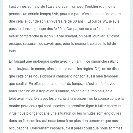
fractionnés sur la piste ! La vie d’avant, on peut l’oublier (du moins
pendant un certain temps) ! Ah, pour ma part, c’est bien de s’entendre
dire cela le jour de son anniversaire de 60 ans ! (Et oui ce WE je suis
passée dans le groupe des 3x20 !). Car passer ce cap fait encore
mieux comprendre la leçon : la vie d’avant, on peut l'oublier ! Et c’est
presque rassurant de savoir que, pour le moment, cela est le lot de
tous.
En faisant une mi-longue sortie avec « un ami » ce dimanche ( #Eric :
c’est toujours le même, ainsi je reste dans les règles :D !), on se disait
que cette crise nous oblige à changer d’horizon aussi bien temporel
que spatial. En effet, pour ce qui est du temps, il s’est confiné avec
nous : soit on en a trop et on s’ennuie, soit on en a trop peu, et le
télétravail – parfois avec les enfants à la maison - ou la course contre la
montre pour ceux qui sont appelés en première ligne à lutter contre le
virus nous plongent dans une situation où les minutes sont englouties
dans un flux continu qui nous force à ne plus rien percevoir que nos
occupations. Concernant l’espace, c’est pareil : puisque nous sommes