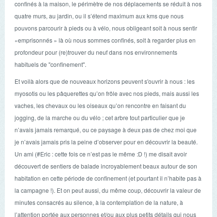
confinés à la maison, le périmètre de nos déplacements se réduit à nos
quatre murs, au jardin, ou il s’étend maximum aux kms que nous
pouvons parcourir à pieds ou à vélo, nous obligeant soit à nous sentir
«emprisonnés » là où nous sommes confinés, soit à regarder plus en
profondeur pour (re)trouver du neuf dans nos environnements
habituels de "confinement".
Et voilà alors que de nouveaux horizons peuvent s'ouvrir à nous : les
myosotis ou les pâquerettes qu’on frôle avec nos pieds, mais aussi les
vaches, les chevaux ou les oiseaux qu’on rencontre en faisant du
jogging, de la marche ou du vélo ; cet arbre tout particulier que je
n’avais jamais remarqué, ou ce paysage à deux pas de chez moi que
je n’avais jamais pris la peine d’observer pour en découvrir la beauté.
Un ami (#Eric : cette fois ce n’est pas le même :D !) me disait avoir
découvert de sentiers de balade incroyablement beaux autour de son
habitation en cette période de confinement (et pourtant il n’habite pas à
la campagne !). Et on peut aussi, du même coup, découvrir la valeur de
minutes consacrés au silence, à la contemplation de la nature, à
l’attention portée aux personnes et/ou aux plus petits détails qui nous