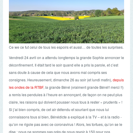
Ce we ce fut celui de tous les espoirs et aussi… de toutes les surprises.
Vendredi 24 avril on a attendu longtemps la grande Sophie annoncer le
déconfinement. Il était tard le soir quand elle a pris la parole, et c’est
sans doute à cause de cela que nous avons mal compris ses
consignes. Heureusement, dimanche 26 au soir (et lundi matin),
depuis
les ondes de la RTBF
, la grande Béné (vraiment grande Béné!! merci !!)
a remis les pendules à l’heure en annonçant, de façon on ne peut plus
claire, les raisons qui doivent pousser nous tous à rester « prudents » !
Si j’ai bien compris, de cet air détendu et souriant que nous lui
connaissons tous si bien, Bénédicte a expliqué à la TV – et à la radio -
qu’on ne rigole pas avec ce coronavirus ! Alors, les tortues, qu’on se le
dise : nous ne sommes pas près de nous revoir à 150 pour nos