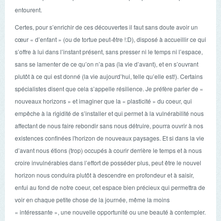
entourent.
Certes, pour s’enrichir de ces découvertes il faut sans doute avoir un
cœur « d’enfant » (ou de tortue peut-être !:D), disposé à accueillir ce qui
s’offre à lui dans l’instant présent, sans presser ni le temps ni l’espace,
sans se lamenter de ce qu’on n’a pas (la vie d’avant), et en s’ouvrant
plutôt à ce qui est donné (la vie aujourd’hui, telle qu’elle est!). Certains
spécialistes disent que cela s’appelle résilience. Je préfère parler de «
nouveaux horizons » et imaginer que la « plasticité » du coeur, qui
empêche à la rigidité de s’installer et qui permet à la vulnérabilité nous
affectant de nous faire rebondir sans nous détruire, pourra ouvrir à nos
existences confinées l'horizon de nouveaux paysages. Et si dans la vie
d’avant nous étions (trop) occupés à courir derrière le temps et à nous
croire invulnérables dans l’effort de posséder plus, peut être le nouvel
horizon nous conduira plutôt à descendre en profondeur et à saisir,
enfui au fond de notre coeur, cet espace bien précieux qui permettra de
voir en chaque petite chose de la journée, même la moins
« intéressante », une nouvelle opportunité ou une beauté à contempler.